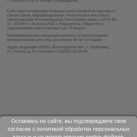
© 2004-2025. ВСЕ ПРАВА ЗАЩИЩЕНЫ.
Сайт зарегистрирован Федеральной службой по надзору в
сфере связи, информационных технологий и массовых
коммуникаций (Роскомнадзор). Реестровая запись ЭЛ № ФС
77 - 81209 от 30 июня 2021 г. Учредитель: Общество с
ограниченной ответственностью "К Медиа".
Информационная продукция данного сетевого издания
предназначена для лиц, достигших 16 лет и старше
Адрес редакции 162612, Вологодская обл., г. Череповец,
ул. Гоголя, д. 43, телефон +7 (8202) 28-20-40
Оставаясь на сайте, вы подтверждаете свое
согласие с
политикой обработки персональных