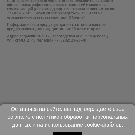
Сайт зарегистрирован Федеральной службой по надзору в
сфере связи, информационных технологий и массовых
коммуникаций (Роскомнадзор). Реестровая запись ЭЛ № ФС
77 - 81209 от 30 июня 2021 г. Учредитель: Общество с
ограниченной ответственностью "К Медиа".
Информационная продукция данного сетевого издания
предназначена для лиц, достигших 16 лет и старше
Адрес редакции 162612, Вологодская обл., г. Череповец,
ул. Гоголя, д. 43, телефон +7 (8202) 28-20-40
Оставаясь на сайте, вы подтверждаете свое
согласие с
политикой обработки персональных
данных
и на использование
cookie-файлов
.