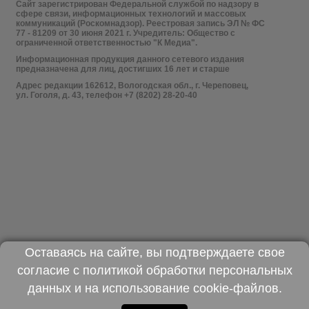
Сайт зарегистрирован Федеральной службой по надзору в
сфере связи, информационных технологий и массовых
коммуникаций (Роскомнадзор). Реестровая запись ЭЛ № ФС
77 - 81209 от 30 июня 2021 г. Учредитель: Общество с
ограниченной ответственностью "К Медиа".
Информационная продукция данного сетевого издания
предназначена для лиц, достигших 16 лет и старше
Адрес редакции 162612, Вологодская обл., г. Череповец,
ул. Гоголя, д. 43, телефон +7 (8202) 28-20-40
Оставаясь на сайте, вы подтверждаете свое
согласие с
политикой обработки персональных
данных
и на использование
cookie-файлов
.