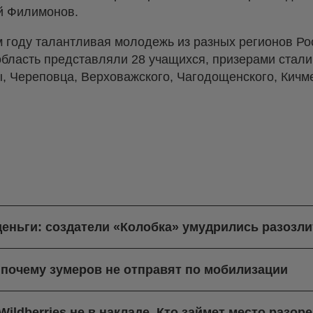
ий Филимонов.
м году талантливая молодежь из разных регионов Ро
бласть представляли 28 учащихся, призерами стали 
, Череповца, Верховажского, Чагодощенского, Кичм
деньги: создатели «Колобка» умудрились разозли
 почему зумеров не отправят по мобилизации
ildberries не в накладе. Кто займет место разо