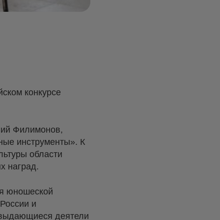
йском конкурсе
ргий Филимонов,
ные инструменты». К
льтуры области
х наград.
ся юношеской
 России и
т выдающиеся деятели