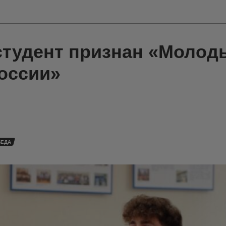
студент признан «Моло
оссии»
БЕДА