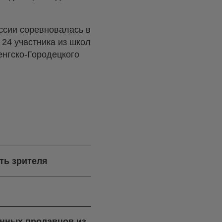
ссии соревновалась в
24 участника из школ
енгско-Городецкого
ть зрителя
ренных продавцов из