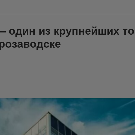
— один из крупнейших т
трозаводске