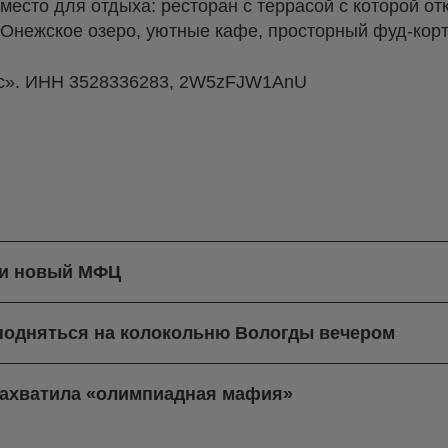
 место для отдыха: ресторан с террасой с которой о
 Онежское озеро, уютные кафе, просторный фуд-корт
с». ИНН 3528336283, 2W5zFJW1AnU
ли новый МФЦ
 подняться на колокольню Вологды вечером
захватила «олимпиадная мафия»