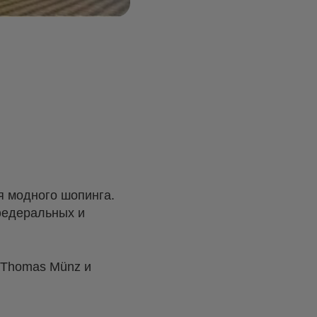
я модного шопинга.
федеральных и
, Thomas Münz и