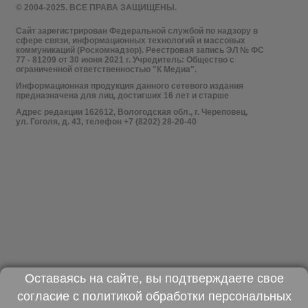
© 2004-2025. ВСЕ ПРАВА ЗАЩИЩЕНЫ.
Сайт зарегистрирован Федеральной службой по надзору в
сфере связи, информационных технологий и массовых
коммуникаций (Роскомнадзор). Реестровая запись ЭЛ № ФС
77 - 81209 от 30 июня 2021 г. Учредитель: Общество с
ограниченной ответственностью "К Медиа".
Информационная продукция данного сетевого издания
предназначена для лиц, достигших 16 лет и старше
Адрес редакции 162612, Вологодская обл., г. Череповец,
ул. Гоголя, д. 43, телефон +7 (8202) 28-20-40
Оставаясь на сайте, вы подтверждаете свое
согласие с
политикой обработки персональных