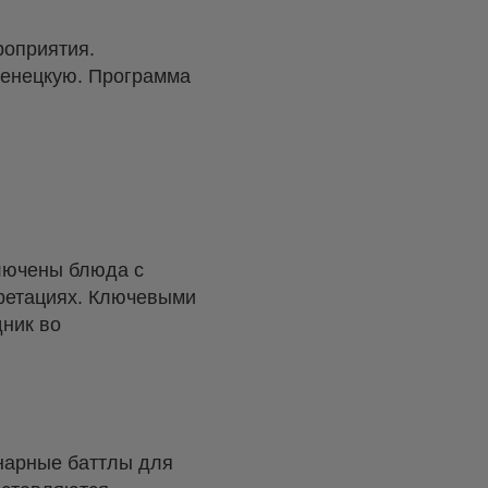
роприятия.
ненецкую. Программа
ключены блюда с
претациях. Ключевыми
дник во
нарные баттлы для