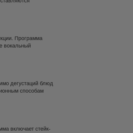
доставляются
кции. Программа
же вокальный
мимо дегустаций блюд
ционным способам
мма включает стейк-