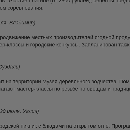
ов. Участие платное (от 2500 рублей), рецепты пре
лом соревнования.
ля, Владимир)
родвижение местных производителей ягодной проду
ер-классы и городские конкурсы. Запланирован так
Суздаль)
ит на территории Музея деревянного зодчества. По
длагают мастер-классы по резьбе по овощам и тради
20 июля, Углич)
одской пикник с блюдами на открытом огне. Програ