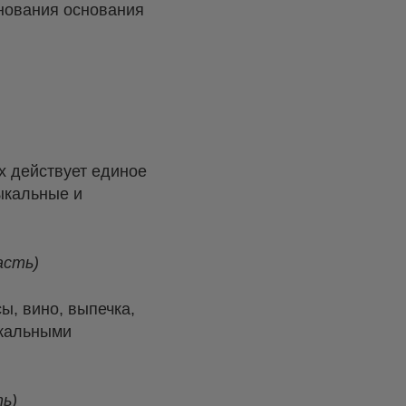
днования основания
х действует единое
ыкальные и
асть)
ы, вино, выпечка,
ыкальными
ь)