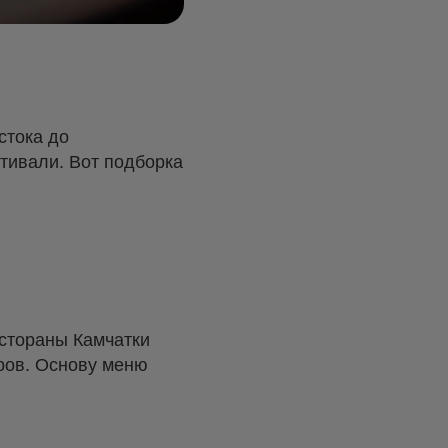
стока до
тивали. Вот подборка
естораны Камчатки
ров. Основу меню