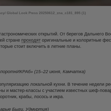
cy/ Global Look Press 20250612_zna_c181_895 (1)
астрономических открытий. От берегов Дальнего Во
ей стране
проходят
оригинальные и колоритные фес
торые стоит включить в летние планы.
поротнИКРАб» (15–22 июня, Камчатка)
опуляризацию локальной кухни. В течение недели р
ны и мастер-классы с участием известных шеф-пова
ротник, крабы, лосось и икра.
тарые Быги, Удмуртия)