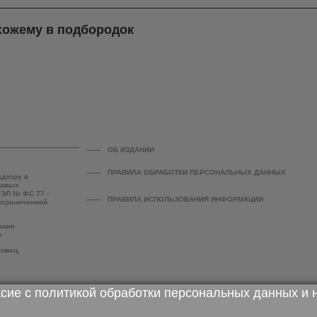
хожему в подбородок
ОБ ИЗДАНИИ
ПРАВИЛА ОБРАБОТКИ ПЕРСОНАЛЬНЫХ ДАННЫХ
адзору в
совых
 ЭЛ № ФС 77 -
ПРАВИЛА ИСПОЛЬЗОВАНИЯ ИНФОРМАЦИИ
 ограниченной
ания
е
повец,
асие с
политикой обработки персональных данных
и 