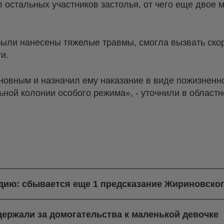
 остальных участников застолья, от чего еще двое 
были нанесены тяжелые травмы, смогла вызвать ско
и.
новным и назначил ему наказание в виде пожизнен
ной колонии особого режима», - уточнили в областн
ндию: сбывается еще 1 предсказание Жириновско
ержали за домогательства к маленькой девочке