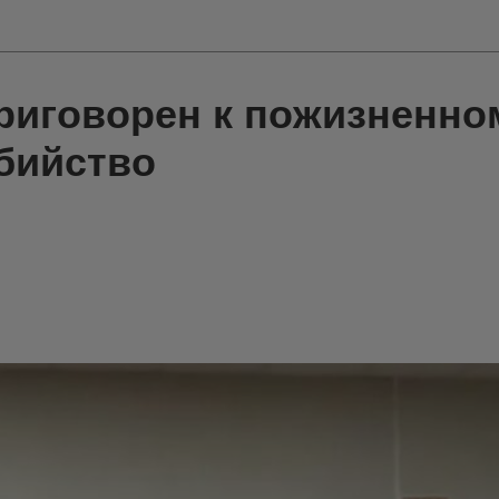
риговорен к пожизненно
убийство