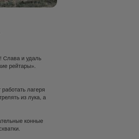
! Слава и удаль
кие рейтары».
т работать лагеря
релять из лука, а
зательные конные
хватки.