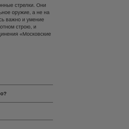
конные стрелки. Они
ьное оружие, а не на
сь важно и умение
отном строю, и
единения «Московские
го?