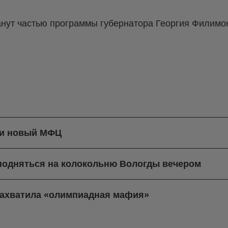
нут частью программы губернатора Георгия Филимон
ли новый МФЦ
 подняться на колокольню Вологды вечером
захватила «олимпиадная мафия»