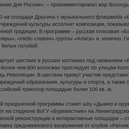
вании Дня России», – прокомментировал мэр Вологд
00 на площади Дрыгина с музыкального флешмоба «
учреждений культуры исполнят композиции, показы
енной традиции. В программе – русская плясовая «Б
яры», «Небо славян» группы «Алиса» и, конечно, Г
 белых голубей.
артует шествие в русских костюмах под названием «
 более чем 800 вологжан проследует по улицам Коз
дь Революции. В шествии примут участие представ
реждений образования, культуры и спорта, а также
ссийский триколор площадью более 100 кв. м.
й праздничной программы станет шоу «Дымно и оруж
ет на стадионе ВоГУ «Буревестник» на Ленинградской
ческой реконструкции и интерактивные площадки – ст
тавка средневекового вооружения от клубов «Ратник»