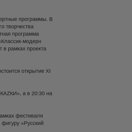
цертные программы. В
го творчества
ртная программа
 «Классик-модерн
т в рамках проекта
стоится открытие XI
КАZКИ», а в 20:30 на
рамках фестиваля
 фигуру «Русский