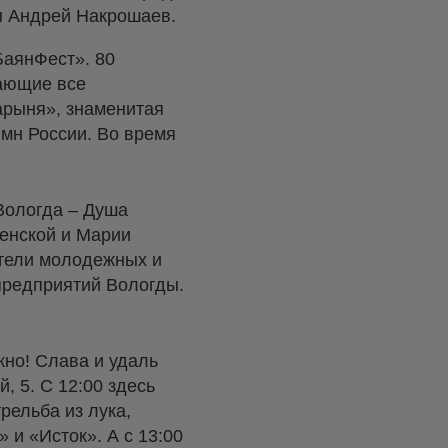
ы Андрей Накрошаев.
БаянФест». 80
вающие все
арыня», знаменитая
имн России. Во время
Вологда – Душа
ленской и Марии
ители молодежных и
 предприятий Вологды.
но! Слава и удаль
, 5. С 12:00 здесь
рельба из лука,
 и «Исток». А с 13:00