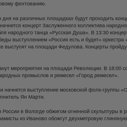
ковому фехтованию.
го дня на различных площадках будут проходить кон
начнется концерт Заслуженного коллектива народно
ля народного танца «Русская Душа». В 13:30 конце
беды выступлением «Россия есть и будет» оркестра
же выступят на площади Федулова. Концерты пройду
анут мероприятия на площади Революции. В 18:00 со
ародных промыслов и ремесел «Город ремесел».
и начнется выступление московской фолк-группы «С
олнитель Ян Марти.
 России в Вологде обжигом огненной скульптуры в 
рамисты из Иваново обожгут двухметровую глиняную