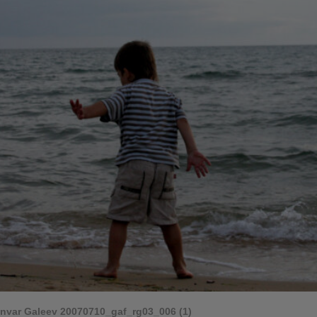
nvar Galeev 20070710_gaf_rg03_006 (1)