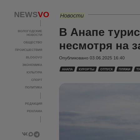
NEWS
VO
Новости
В Анапе тури
ВОЛОГОДСКИЕ
НОВОСТИ
несмотря на 
ОБЩЕСТВО
ПРОИСШЕСТВИЯ
Опубликовано
03.06.2025 16:40
BLOGOVO
ЭКОНОМИКА
АНАПА
КУРОРТЫ
ОТПУСК
ПЛЯЖИ
Т
КУЛЬТУРА
СПОРТ
ПОЛИТИКА
РЕДАКЦИЯ
РЕКЛАМА