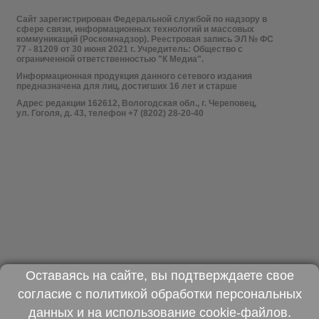
Сайт зарегистрирован Федеральной службой по надзору в
сфере связи, информационных технологий и массовых
коммуникаций (Роскомнадзор). Реестровая запись ЭЛ № ФС
77 - 81209 от 30 июня 2021 г. Учредитель: Общество с
ограниченной ответственностью "К Медиа".
Информационная продукция данного сетевого издания
предназначена для лиц, достигших 16 лет и старше
Адрес редакции 162612, Вологодская обл., г. Череповец,
ул. Гоголя, д. 43, телефон +7 (8202) 28-20-40
Оставаясь на сайте, вы подтверждаете свое
согласие с
политикой обработки персональных
данных
и на использование
cookie-файлов
.