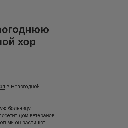
овогоднюю
шой хор
ря
в Новогодней
кую больницу
 посетит Дом ветеранов
етьми он распишет