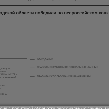
одской области победили во всероссийском кон
ОБ ИЗДАНИИ
ПРАВИЛА ОБРАБОТКИ ПЕРСОНАЛЬНЫХ ДАННЫХ
адзору в
совых
 ЭЛ № ФС 77 -
ПРАВИЛА ИСПОЛЬЗОВАНИЯ ИНФОРМАЦИИ
 ограниченной
ания
е
повец,
асие с
политикой обработки персональных данных
и 