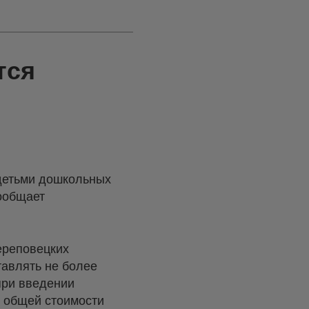
тся
детьми дошкольных
сообщает
ереповецких
тавлять не более
при введении
т общей стоимости