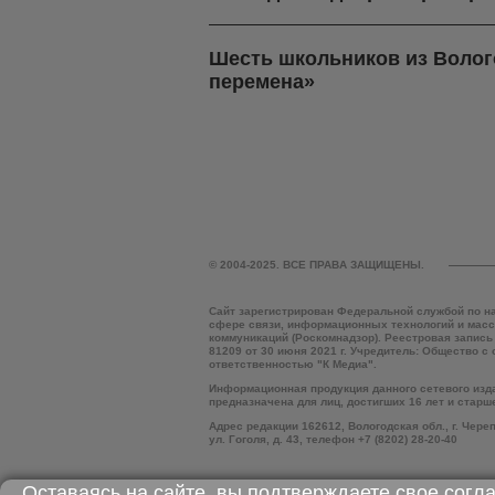
Шесть школьников из Волог
перемена»
© 2004-2025. ВСЕ ПРАВА ЗАЩИЩЕНЫ.
Сайт зарегистрирован Федеральной службой по н
сфере связи, информационных технологий и мас
коммуникаций (Роскомнадзор). Реестровая запись
81209 от 30 июня 2021 г. Учредитель: Общество с
ответственностью "К Медиа".
Информационная продукция данного сетевого изд
предназначена для лиц, достигших 16 лет и старш
Адрес редакции 162612, Вологодская обл., г. Чере
ул. Гоголя, д. 43, телефон +7 (8202) 28-20-40
Оставаясь на сайте, вы подтверждаете свое согл