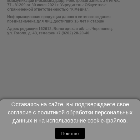
коммуникаций (Роскомнадзор). Реестровая запись ЭЛ № ФС
77 - 81209 от 30 июня 2021 г. Учредитель: Общество с
ограниченной ответственностью "К Медиа".
Информационная продукция данного сетевого издания
предназначена для лиц, достигших 16 лет и старше
Адрес редакции 162612, Вологодская обл., г. Череповец,
ул. Гоголя, д. 43, телефон +7 (8202) 28-20-40
Оставаясь на сайте, вы подтверждаете свое
согласие с
политикой обработки персональных
данных
и на использование
cookie-файлов
.
Понятно