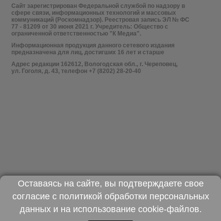
Сайт зарегистрирован Федеральной службой по надзору в
сфере связи, информационных технологий и массовых
коммуникаций (Роскомнадзор). Реестровая запись ЭЛ № ФС
77 - 81209 от 30 июня 2021 г. Учредитель: Общество с
ограниченной ответственностью "К Медиа".
Информационная продукция данного сетевого издания
предназначена для лиц, достигших 16 лет и старше
Адрес редакции 162612, Вологодская обл., г. Череповец,
ул. Гоголя, д. 43, телефон +7 (8202) 28-20-40
Оставаясь на сайте, вы подтверждаете свое
согласие с
политикой обработки персональных
данных
и на использование
cookie-файлов
.