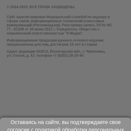
© 2004-2025. ВСЕ ПРАВА ЗАЩИЩЕНЫ.
Сайт зарегистрирован Федеральной службой по надзору в
сфере связи, информационных технологий и массовых
коммуникаций (Роскомнадзор). Реестровая запись ЭЛ № ФС
77 - 81209 от 30 июня 2021 г. Учредитель: Общество с
ограниченной ответственностью "К Медиа".
Информационная продукция данного сетевого издания
предназначена для лиц, достигших 16 лет и старше
Адрес редакции 162612, Вологодская обл., г. Череповец,
ул. Гоголя, д. 43, телефон +7 (8202) 28-20-40
Оставаясь на сайте, вы подтверждаете свое
согласие с
политикой обработки персональных