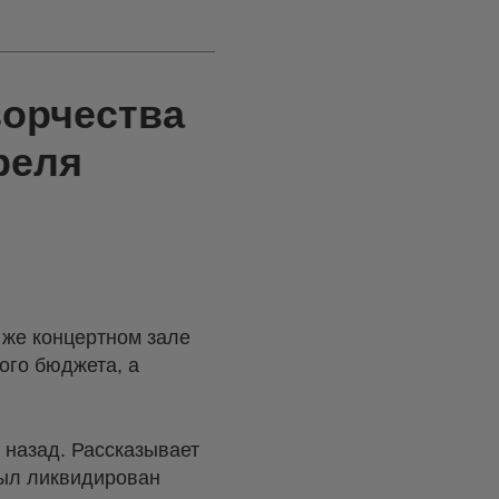
ворчества
реля
м же концертном зале
ого бюджета, а
 назад. Рассказывает
был ликвидирован