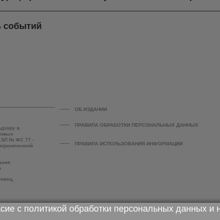
ь событий
ОБ ИЗДАНИИ
ПРАВИЛА ОБРАБОТКИ ПЕРСОНАЛЬНЫХ ДАННЫХ
адзору в
совых
 ЭЛ № ФС 77 -
ПРАВИЛА ИСПОЛЬЗОВАНИЯ ИНФОРМАЦИИ
 ограниченной
ания
е
повец,
асие с
политикой обработки персональных данных
и 