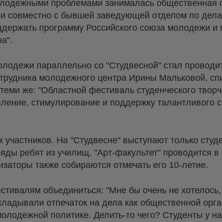
лодежными проблемами занималась общественная ор
ии совместно с бывшей заведующей отделом по дел
держать программу Российского союза молодежи и п
а".
олодежи параллельно со "Студвесной" стал проводит
отрудника молодежного центра Ирины Мальковой, сп
теми же: "Областной фестиваль студенческого творч
вление, стимулирование и поддержку талантливого с
 участников. На "Студвесне" выступают только студе
ряды ребят из училищ. "Арт-факультет" проводится в
низаторы также собираются отмечать его 10-летие.
стивалям объединиться: "Мне бы очень не хотелось,
ладывали отпечаток на дела как общественной орган
молодежной политике. Делить-то чего? Студенты у на