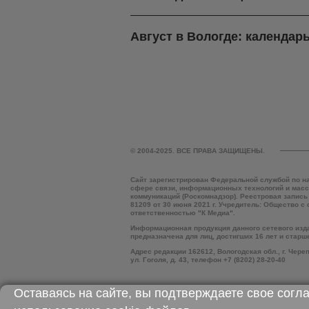
Август в Вологде: календар
© 2004-2025. ВСЕ ПРАВА ЗАЩИЩЕНЫ.
Сайт зарегистрирован Федеральной службой по н
сфере связи, информационных технологий и мас
коммуникаций (Роскомнадзор). Реестровая запись
81209 от 30 июня 2021 г. Учредитель: Общество с
ответственностью "К Медиа".
Информационная продукция данного сетевого изд
предназначена для лиц, достигших 16 лет и старш
Адрес редакции 162612, Вологодская обл., г. Чере
ул. Гоголя, д. 43, телефон +7 (8202) 28-20-40
Оставаясь на сайте, вы подтверждаете свое согл