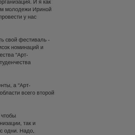
ганизация. И я как
ам молодежи Ириной
ровести у нас
ь свой фестиваль -
исок номинаций и
ества "Арт-
туденчества
нты, а "Арт-
 области всего второй
 чтобы
изации, так и
с одни. Надо,