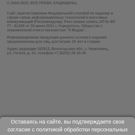
© 2004-2025. ВСЕ ПРАВА ЗАЩИЩЕНЫ.
Сайт зарегистрирован Федеральной службой по надзору в
сфере связи, информационных технологий и массовых
коммуникаций (Роскомнадзор). Реестровая запись ЭЛ № ФС
77 - 81209 от 30 июня 2021 г. Учредитель: Общество с
ограниченной ответственностью "К Медиа".
Информационная продукция данного сетевого издания
предназначена для лиц, достигших 16 лет и старше
Адрес редакции 162612, Вологодская обл., г. Череповец,
ул. Гоголя, д. 43, телефон +7 (8202) 28-20-40
Оставаясь на сайте, вы подтверждаете свое
согласие с
политикой обработки персональных