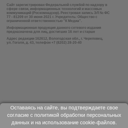
Сайт зарегистрирован Федеральной службой по надзору в
сфере связи, информационных технологий и массовых
коммуникаций (Роскомнадзор). Реестровая запись ЭЛ № ФС
77 - 81209 от 30 июня 2021 г. Учредитель: Общество с
ограниченной ответственностью "К Медиа".
Информационная продукция данного сетевого издания
предназначена для лиц, достигших 16 лет и старше
Адрес редакции 162612, Вологодская обл., г. Череповец,
ул. Гоголя, д. 43, телефон +7 (8202) 28-20-40
Оставаясь на сайте, вы подтверждаете свое
согласие с
политикой обработки персональных
данных
и на использование
cookie-файлов
.