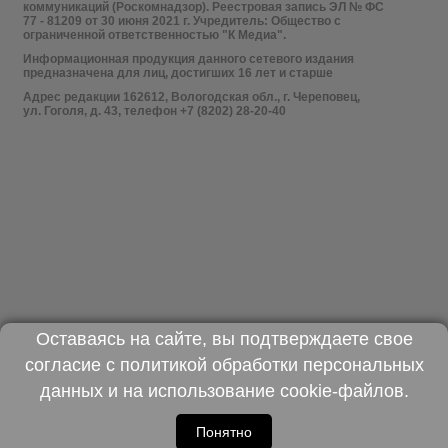
коммуникаций (Роскомнадзор). Реестровая запись ЭЛ № ФС
77 - 81209 от 30 июня 2021 г. Учредитель: Общество с
ограниченной ответственностью "К Медиа".
Информационная продукция данного сетевого издания
предназначена для лиц, достигших 16 лет и старше
Адрес редакции 162612, Вологодская обл., г. Череповец,
ул. Гоголя, д. 43, телефон +7 (8202) 28-20-40
Оставаясь на сайте, вы подтверждаете свое
согласие с
политикой обработки персональных
данных
и на использование
cookie-файлов
.
Понятно