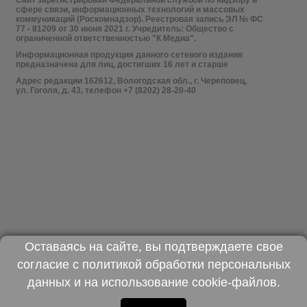
сфере связи, информационных технологий и массовых
коммуникаций (Роскомнадзор). Реестровая запись ЭЛ № ФС
77 - 81209 от 30 июня 2021 г. Учредитель: Общество с
ограниченной ответственностью "К Медиа".
Информационная продукция данного сетевого издания
предназначена для лиц, достигших 16 лет и старше
Адрес редакции 162612, Вологодская обл., г. Череповец,
ул. Гоголя, д. 43, телефон +7 (8202) 28-20-40
Оставаясь на сайте, вы подтверждаете свое
согласие с
политикой обработки персональных
данных
и на использование
cookie-файлов
.