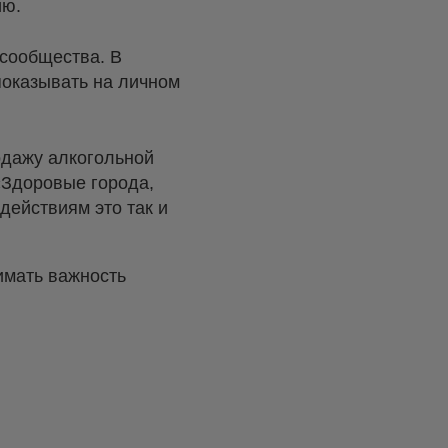
ию.
 сообщества. В
показывать на личном
одажу алкогольной
«Здоровые города,
действиям это так и
имать важность