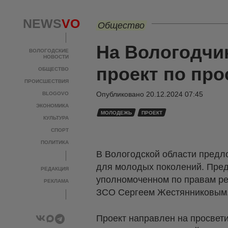
NEWS
VO
Общество
На Вологодчи
ВОЛОГОДСКИЕ
НОВОСТИ
проект по пр
ОБЩЕСТВО
ПРОИСШЕСТВИЯ
Опубликовано
20.12.2024 07:45
BLOGOVO
ЭКОНОМИКА
МОЛОДЕЖЬ
ПРОЕКТ
КУЛЬТУРА
СПОРТ
ПОЛИТИКА
В Вологодской области предл
для молодых поколений. Пред
РЕДАКЦИЯ
уполномоченном по правам ре
РЕКЛАМА
ЗСО Сергеем Жестянниковым
Проект направлен на просвети