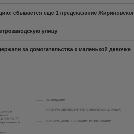
ндию: сбывается еще 1 предсказание Жириновско
етрозаводскую улицу
ержали за домогательства к маленькой девочке
ОБ ИЗДАНИИ
ПРАВИЛА ОБРАБОТКИ ПЕРСОНАЛЬНЫХ ДАННЫХ
адзору в
совых
 ЭЛ № ФС 77 -
ПРАВИЛА ИСПОЛЬЗОВАНИЯ ИНФОРМАЦИИ
 ограниченной
ания