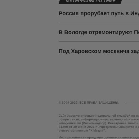
МАТЕРИАЛЫ ПО ТЕМЕ
Россия прорубает путь в И
В Вологде отремонтируют П
Под Харовском москвича зад
© 2004-2025. ВСЕ ПРАВА ЗАЩИЩЕНЫ.
Сайт зарегистрирован Федеральной службой по н
сфере связи, информационных технологий и мас
коммуникаций (Роскомнадзор). Реестровая запись
81209 от 30 июня 2021 г. Учредитель: Общество с
ответственностью "К Медиа".
Информационная продукция данного сетевого изд