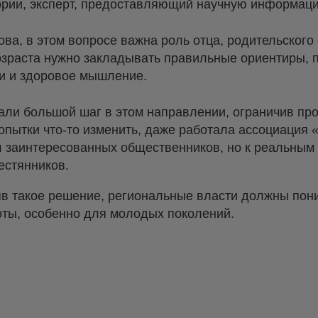
гории, эксперт, предоставляющий научную информац
а, в этом вопросе важна роль отца, родительского
озраста нужно закладывать правильные ориентиры, 
и и здоровое мышление.
али большой шаг в этом направлении, ограничив пр
попытки что-то изменить, даже работала ассоциация 
л заинтересованных общественников, но к реальным 
естянников.
няв такое решение, региональные власти должны пон
оты, особенно для молодых поколений.