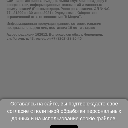
Сайт зарегистрирован Федеральной службой по надзору в
сфере связи, информационных технологий и массовых
коммуникаций (Роскомнадзор). Реестровая запись ЭЛ № ФС
77 - 81209 от 30 июня 2021 г. Учредитель: Общество с
ограниченной ответственностью "К Медиа".
Информационная продукция данного сетевого издания
предназначена для лиц, достигших 16 лет и старше
Адрес редакции 162612, Вологодская обл., г. Череповец,
ул. Гоголя, д. 43, телефон +7 (8202) 28-20-40
Оставаясь на сайте, вы подтверждаете свое
согласие с
политикой обработки персональных
данных
и на использование
cookie-файлов
.