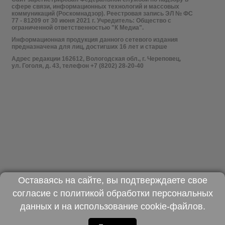
сфере связи, информационных технологий и массовых
коммуникаций (Роскомнадзор). Реестровая запись ЭЛ № ФС
77 - 81209 от 30 июня 2021 г. Учредитель: Общество с
ограниченной ответственностью "К Медиа".
Информационная продукция данного сетевого издания
предназначена для лиц, достигших 16 лет и старше
Адрес редакции 162612, Вологодская обл., г. Череповец,
ул. Гоголя, д. 43, телефон +7 (8202) 28-20-40
Оставаясь на сайте, вы подтверждаете свое
согласие с
политикой обработки персональных
данных
и на использование
cookie-файлов
.