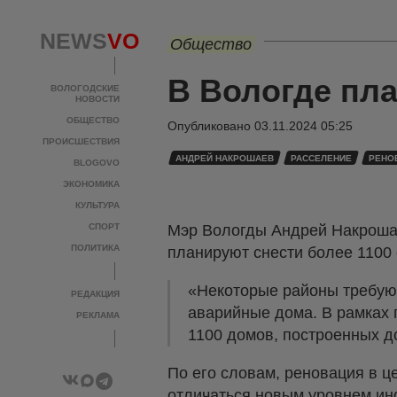
NEWS
VO
Общество
В Вологде пла
ВОЛОГОДСКИЕ
НОВОСТИ
ОБЩЕСТВО
Опубликовано
03.11.2024 05:25
ПРОИСШЕСТВИЯ
АНДРЕЙ НАКРОШАЕВ
РАССЕЛЕНИЕ
РЕНО
BLOGOVO
ЭКОНОМИКА
КУЛЬТУРА
СПОРТ
Мэр Вологды Андрей Накрошае
ПОЛИТИКА
планируют снести более 1100 
«Некоторые районы требуют
РЕДАКЦИЯ
аварийные дома. В рамках 
РЕКЛАМА
1100 домов, построенных до
По его словам, реновация в ц
отличаться новым уровнем ин