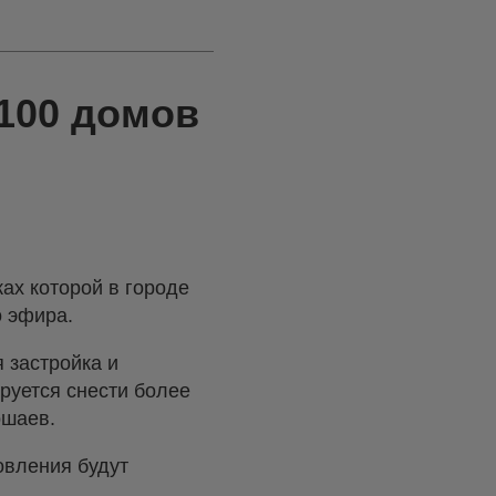
1100 домов
ах которой в городе
о эфира.
 застройка и
руется снести более
ошаев.
овления будут