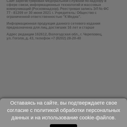
Сайт зарегистрирован Федеральной службой по надзору в
сфере связи, информационных технологий и массовых
коммуникаций (Роскомнадзор). Реестровая запись ЭЛ № ФС
77 - 81209 от 30 июня 2021 г. Учредитель: Общество с
ограниченной ответственностью "К Медиа".
Информационная продукция данного сетевого издания
предназначена для лиц, достигших 16 лет и старше
Адрес редакции 162612, Вологодская обл., г. Череповец,
ул. Гоголя, д. 43, телефон +7 (8202) 28-20-40
Оставаясь на сайте, вы подтверждаете свое
согласие с
политикой обработки персональных
данных
и на использование
cookie-файлов
.