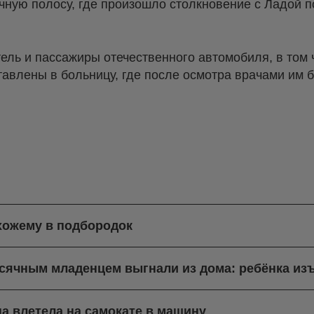
чную полосу, где произошло столкновение с Ладой п
ль и пассажиры отечественного автомобиля, в том 
тавлены в больницу, где после осмотра врачами им 
хожему в подбородок
есячным младенцем выгнали из дома: ребёнка из
а влетела на самокате в машину