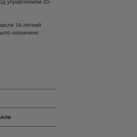
од управлением 20-
числе 16-летний
было назначено
ъяли