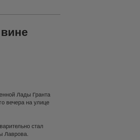
 вине
венной Лады Гранта
о вечера на улице
варительно стал
ы Лаврова.