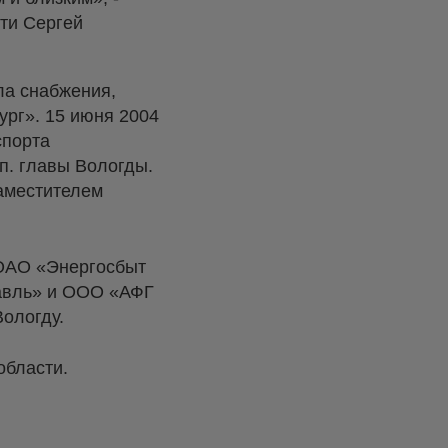
сти Сергей
ла снабжения,
рг». 15 июня 2004
спорта
п. главы Вологды.
аместителем
 ОАО «Энергосбыт
авль» и ООО «АФГ
ологду.
области.