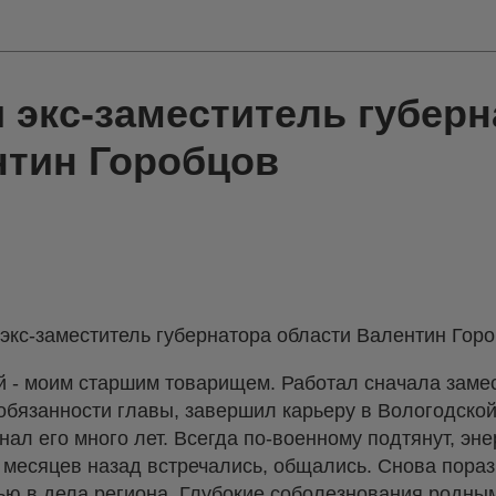
 экс-заместитель губерн
нтин Горобцов
 экс-заместитель губернатора области Валентин Горо
й - моим старшим товарищем. Работал сначала заме
обязанности главы, завершил карьеру в Вологодской
нал его много лет. Всегда по-военному подтянут, эне
 месяцев назад встречались, общались. Снова пора
ью в дела региона. Глубокие соболезнования родным