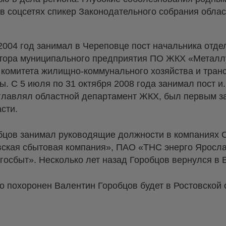
 в соцсетях спикер Законодательного собрания обла
2004 год занимал в Череповце пост начальника отде
ктора муниципального предприятия ПО ЖКХ «Металлу
 комитета жилищно-коммунального хозяйства и тран
. С 5 июля по 31 октября 2008 года занимал пост и.
главлял областной департамент ЖКХ, был первым з
сти.
бцов занимал руководящие должности в компаниях
вская сбытовая компания», ПАО «ТНС энерго Яросл
осбыт». Несколько лет назад Горобцов вернулся в В
о похоронен Валентин Горобцов будет в Ростовской 