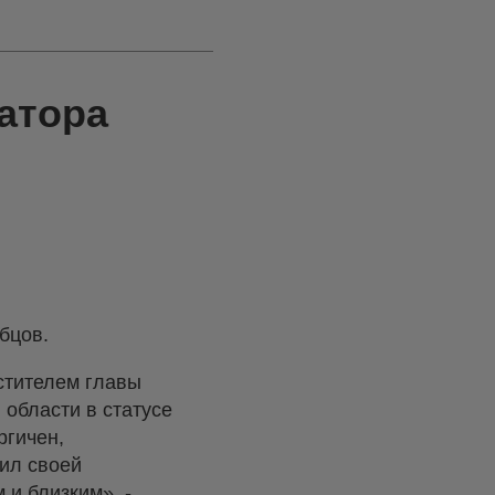
атора
бцов.
стителем главы
 области в статусе
ргичен,
зил своей
 и близким», -