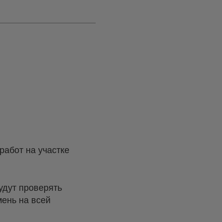
абот на участке
удут проверять
мень на всей