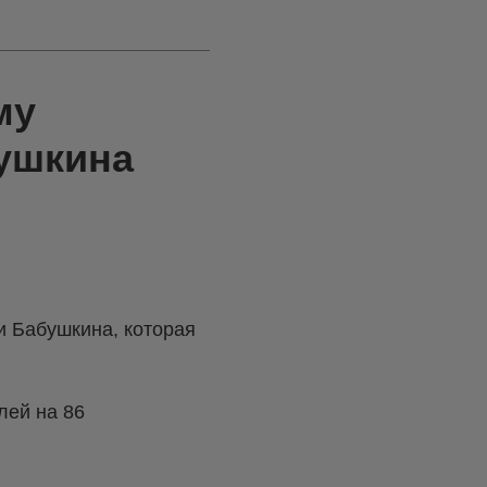
му
ушкина
 Бабушкина, которая
лей на 86