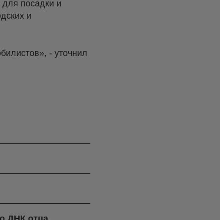
 для посадки и
одских и
илистов», - уточнил
о ДНК отца