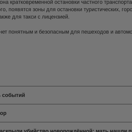
на кратковременной остановки частного транспорта
го, появятся зоны для остановки туристических, гор
акже для такси с лицензией.
ет понятным и безопасным для пешеходов и автомоб
ь событий
бор
раскрыли убийство новорождённой: мать нашли п