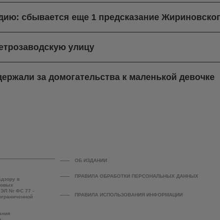
ндию: сбывается еще 1 предсказание Жириновско
етрозаводскую улицу
ержали за домогательства к маленькой девочке
ОБ ИЗДАНИИ
ПРАВИЛА ОБРАБОТКИ ПЕРСОНАЛЬНЫХ ДАННЫХ
адзору в
совых
 ЭЛ № ФС 77 -
ПРАВИЛА ИСПОЛЬЗОВАНИЯ ИНФОРМАЦИИ
 ограниченной
ания
е