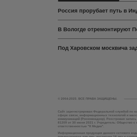
Россия прорубает путь в И
В Вологде отремонтируют П
Под Харовском москвича зад
© 2004-2025. ВСЕ ПРАВА ЗАЩИЩЕНЫ.
Сайт зарегистрирован Федеральной службой по н
сфере связи, информационных технологий и мас
коммуникаций (Роскомнадзор). Реестровая запись
81209 от 30 июня 2021 г. Учредитель: Общество с
ответственностью "К Медиа".
Информационная продукция данного сетевого изд
предназначена для лиц, достигших 16 лет и старш