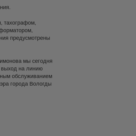
ния.
, тахографом,
нформатором,
ения предусмотрены
лимонова мы сегодня
% выход на линию
енным обслуживанием
мэра города Вологды