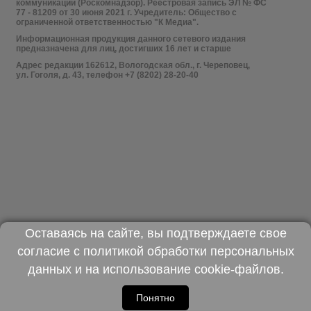
коммуникаций (Роскомнадзор). Реестровая запись ЭЛ № ФС
77 - 81209 от 30 июня 2021 г. Учредитель: Общество с
ограниченной ответственностью "К Медиа".
Информационная продукция данного сетевого издания
предназначена для лиц, достигших 16 лет и старше
Адрес редакции 162612, Вологодская обл., г. Череповец,
ул. Гоголя, д. 43, телефон +7 (8202) 28-20-40
Оставаясь на сайте, вы подтверждаете свое
согласие с
политикой обработки персональных
данных
и на использование
cookie-файлов
.
Понятно