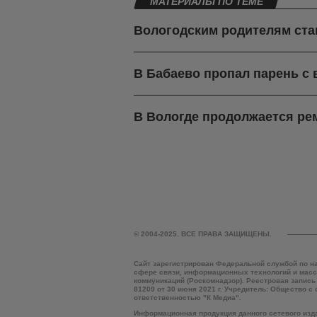
МАТЕРИАЛЫ ПО ТЕМЕ
Вологодским родителям ста
В Бабаево пропал парень с
В Вологде продолжается ре
© 2004-2025. ВСЕ ПРАВА ЗАЩИЩЕНЫ.
Сайт зарегистрирован Федеральной службой по н
сфере связи, информационных технологий и мас
коммуникаций (Роскомнадзор). Реестровая запись
81209 от 30 июня 2021 г. Учредитель: Общество с
ответственностью "К Медиа".
Информационная продукция данного сетевого изд