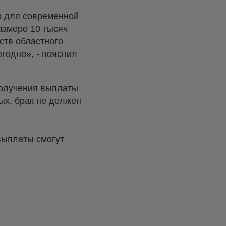
ер для современной
азмере 10 тысяч
ств областного
годно», - пояснил
получения выплаты
ых, брак не должен
выплаты смогут