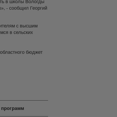
ать в школы Вологды
к», - сообщил Георгий
чителям с высшим
мся в сельских
 областного бюджет
ч программ