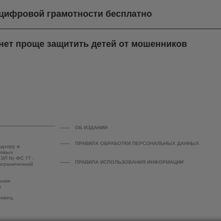
 цифровой грамотности бесплатно
нет проще защитить детей от мошенников
ОБ ИЗДАНИИ
ПРАВИЛА ОБРАБОТКИ ПЕРСОНАЛЬНЫХ ДАННЫХ
адзору в
совых
 ЭЛ № ФС 77 -
ПРАВИЛА ИСПОЛЬЗОВАНИЯ ИНФОРМАЦИИ
 ограниченной
ания
е
повец,