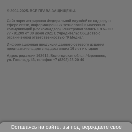
© 2004-2025. ВСЕ ПРАВА ЗАЩИЩЕНЫ.
Сайт зарегистрирован Федеральной службой по надзору в
сфере связи, информационных технологий и массовых
коммуникаций (Роскомнадзор). Реестровая запись ЭЛ № ФС
77 - 81209 от 30 июня 2021 г. Учредитель: Общество с
ограниченной ответственностью "К Медиа".
Информационная продукция данного сетевого издания
предназначена для лиц, достигших 16 лет и старше
Адрес редакции 162612, Вологодская обл., г. Череповец,
ул. Гоголя, д. 43, телефон +7 (8202) 28-20-40
Оставаясь на сайте, вы подтверждаете свое