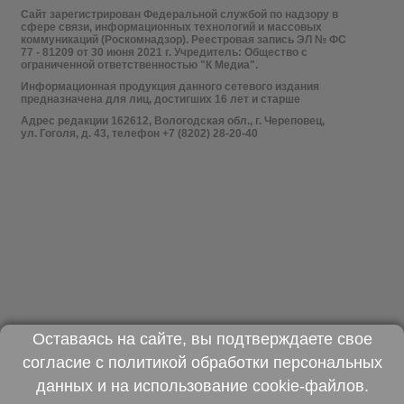
Сайт зарегистрирован Федеральной службой по надзору в
сфере связи, информационных технологий и массовых
коммуникаций (Роскомнадзор). Реестровая запись ЭЛ № ФС
77 - 81209 от 30 июня 2021 г. Учредитель: Общество с
ограниченной ответственностью "К Медиа".
Информационная продукция данного сетевого издания
предназначена для лиц, достигших 16 лет и старше
Адрес редакции 162612, Вологодская обл., г. Череповец,
ул. Гоголя, д. 43, телефон +7 (8202) 28-20-40
Оставаясь на сайте, вы подтверждаете свое
согласие с
политикой обработки персональных
данных
и на использование
cookie-файлов
.