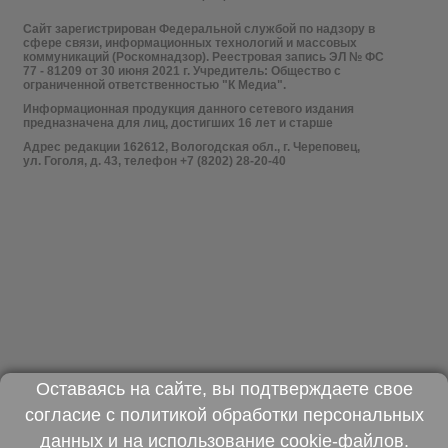
Сайт зарегистрирован Федеральной службой по надзору в
сфере связи, информационных технологий и массовых
коммуникаций (Роскомнадзор). Реестровая запись ЭЛ № ФС
77 - 81209 от 30 июня 2021 г. Учредитель: Общество с
ограниченной ответственностью "К Медиа".
Информационная продукция данного сетевого издания
предназначена для лиц, достигших 16 лет и старше
Адрес редакции 162612, Вологодская обл., г. Череповец,
ул. Гоголя, д. 43, телефон +7 (8202) 28-20-40
Оставаясь на сайте, вы подтверждаете свое
согласие с
политикой обработки персональных
данных
и на использование
cookie-файлов
.