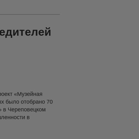
бедителей
роект «Музейная
ых было отобрано 70
» в Череповецком
шленности в