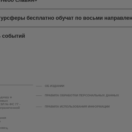
«Небо славян»
турсферы бесплатно обучат по восьми направле
ь событий
ОБ ИЗДАНИИ
ПРАВИЛА ОБРАБОТКИ ПЕРСОНАЛЬНЫХ ДАННЫХ
адзору в
совых
 ЭЛ № ФС 77 -
ПРАВИЛА ИСПОЛЬЗОВАНИЯ ИНФОРМАЦИИ
 ограниченной
ания
е
повец,