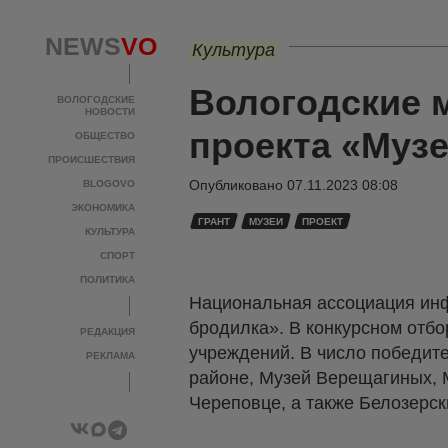
NEWS
VO
Культура
Вологодские 
ВОЛОГОДСКИЕ
НОВОСТИ
проекта «Муз
ОБЩЕСТВО
ПРОИСШЕСТВИЯ
Опубликовано
07.11.2023 08:08
BLOGOVO
ЭКОНОМИКА
ГРАНТ
МУЗЕИ
ПРОЕКТ
КУЛЬТУРА
СПОРТ
ПОЛИТИКА
Национальная ассоциация инф
бродилка». В конкурсном отбо
РЕДАКЦИЯ
учреждений. В число победит
РЕКЛАМА
районе, Музей Верещагиных, 
Череповце, а также Белозерск