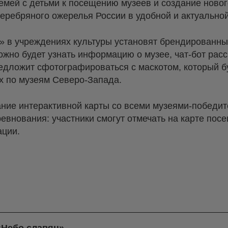
емей с детьми к посещению музеев и создание ново
еребряного ожерелья России в удобной и актуально
» в учреждениях культуры установят брендированн
жно будет узнать информацию о музее, чат-бот расск
предложит сфотографироваться с маскотом, который б
х по музеям Северо-Запада.
ание интерактивной карты со всеми музеями-победит
евнования: участники смогут отмечать на карте пос
ации.