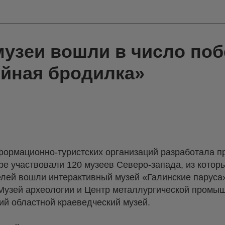
музеи вошли в число по
ейная бродилка»
ормационно-туристских организаций разработала п
ре участвовали 120 музеев Северо-запада, из котор
елей вошли интерактивный музей «Галинские паруса
Музей археологии и Центр металлургической промы
ий областной краеведческий музей.