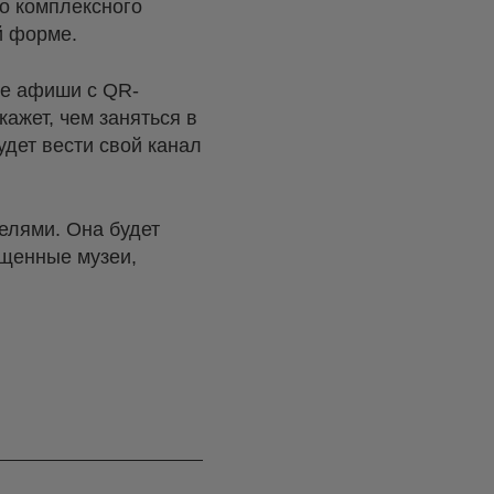
го комплексного
й форме.
ые афиши с QR-
ажет, чем заняться в
удет вести свой канал
елями. Она будет
ещенные музеи,