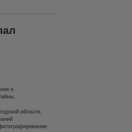
лал
ние о
тайны.
годской области,
ваний
 фотографирование