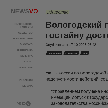
NEWS
VO
Общество
Вологодский 
ВОЛОГОДСКИЕ
НОВОСТИ
гостайну дос
ОБЩЕСТВО
ПРОИСШЕСТВИЯ
Опубликовано
17.10.2023 06:42
BLOGOVO
ЭКОНОМИКА
ГОСТАЙНА
ПОЛИЦИЯ
ФСБ
КУЛЬТУРА
СПОРТ
ПОЛИТИКА
УФСБ России по Вологодской 
недопустимости действий, со
РЕДАКЦИЯ
РЕКЛАМА
"Управлением получена инф
имеющий допуск к государс
законодательства Российс