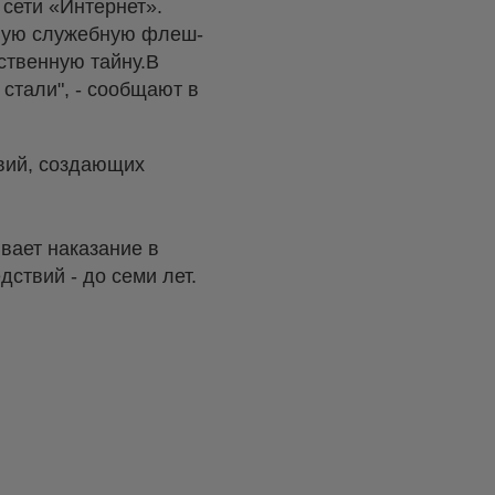
сети «Интернет».
нную служебную флеш-
ственную тайну.В
стали", - сообщают в
вий, создающих
вает наказание в
ствий - до семи лет.