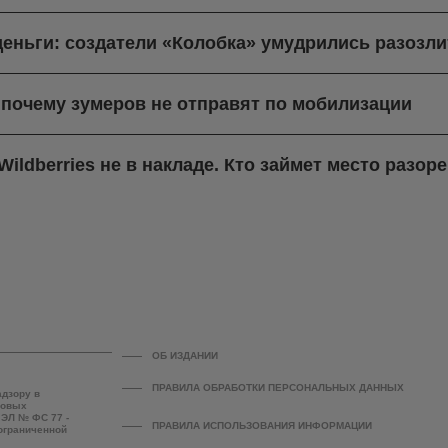
деньги: создатели «Колобка» умудрились разозли
 почему зумеров не отправят по мобилизации
ildberries не в накладе. Кто займет место разо
ОБ ИЗДАНИИ
ПРАВИЛА ОБРАБОТКИ ПЕРСОНАЛЬНЫХ ДАННЫХ
адзору в
совых
 ЭЛ № ФС 77 -
ПРАВИЛА ИСПОЛЬЗОВАНИЯ ИНФОРМАЦИИ
 ограниченной