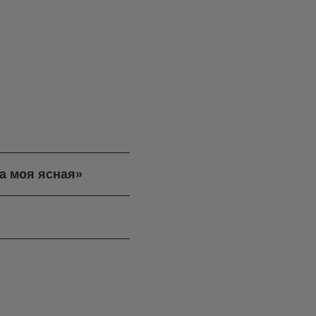
.
а моя ясная»