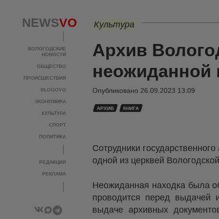
NEWS
VO
Культура
Архив Вологод
ВОЛОГОДСКИЕ
НОВОСТИ
неожиданной 
ОБЩЕСТВО
ПРОИСШЕСТВИЯ
Опубликовано
26.09.2023 13:09
BLOGOVO
ЭКОНОМИКА
АРХИВ
КНИГА
КУЛЬТУРА
СПОРТ
ПОЛИТИКА
Сотрудники государственного 
одной из церквей Вологодской 
РЕДАКЦИЯ
РЕКЛАМА
Неожиданная находка была об
проводится перед выдачей и
выдаче архивных документо