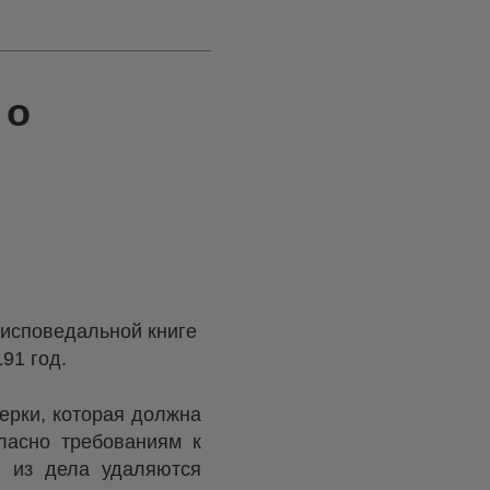
 о
 исповедальной книге
191 год.
ерки, которая должна
ласно требованиям к
и из дела удаляются