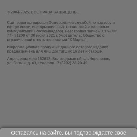
© 2004-2025. ВСЕ ПРАВА ЗАЩИЩЕНЫ.
Сайт зарегистрирован Федеральной службой по надзору в
сфере связи, информационных технологий и массовых
коммуникаций (Роскомнадзор). Реестровая запись ЭЛ № ФС
77 - 81209 от 30 июня 2021 г. Учредитель: Общество с
ограниченной ответственностью "К Медиа".
Информационная продукция данного сетевого издания
предназначена для лиц, достигших 16 лет и старше
Адрес редакции 162612, Вологодская обл., г. Череповец,
ул. Гоголя, д. 43, телефон +7 (8202) 28-20-40
Оставаясь на сайте, вы подтверждаете свое