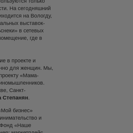
пользуются только
сти. На сегодняшний
иходится на Вологду,
кальных выставок-
ьснеки» в сетевых
помещение, где в
ие в проекте и
енно для женщин. Мы,
 проекту «Мама-
диномышленников.
ве, Санкт-
а Степанян
.
«Мой бизнес»
инимательство и
 Фонд «Наше
нер: маркетплейс