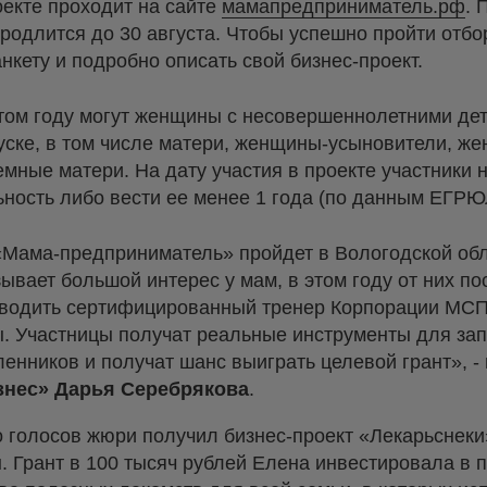
оекте проходит на сайте
мамапредприниматель.рф
. 
родлится до 30 августа. Чтобы успешно пройти отбор
нкету и подробно описать свой бизнес-проект.
этом году могут женщины с несовершеннолетними де
уске, в том числе матери, женщины-усыновители, ж
мные матери. На дату участия в проекте участники 
ность либо вести ее менее 1 года (по данным ЕГРЮ
Мама-предприниматель» пройдет в Вологодской обл
ывает большой интерес у мам, в этом году от них по
оводить сертифицированный тренер Корпорации МСП
 Участницы получат реальные инструменты для зап
енников и получат шанс выиграть целевой грант», - 
знес» Дарья Серебрякова
.
 голосов жюри получил бизнес-проект «Лекарьснеки
 Грант в 100 тысяч рублей Елена инвестировала в 