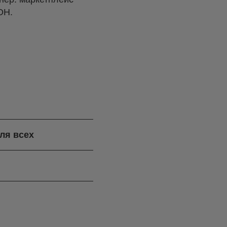
OH.
ля всех