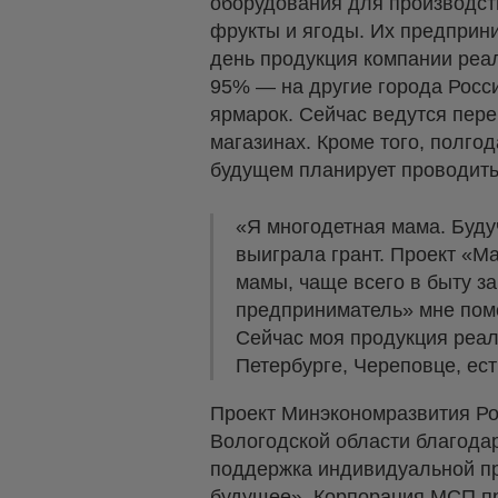
оборудования для производств
фрукты и ягоды. Их предприн
день продукция компании реал
95% — на другие города Росси
ярмарок. Сейчас ведутся пере
магазинах. Кроме того, полго
будущем планирует проводить
«Я многодетная мама. Будуч
выиграла грант. Проект «М
мамы, чаще всего в быту з
предприниматель» мне пом
Сейчас моя продукция реали
Петербурге, Череповце, ест
Проект Минэкономразвития Ро
Вологодской области благода
поддержка индивидуальной п
будущее», Корпорация МСП пр