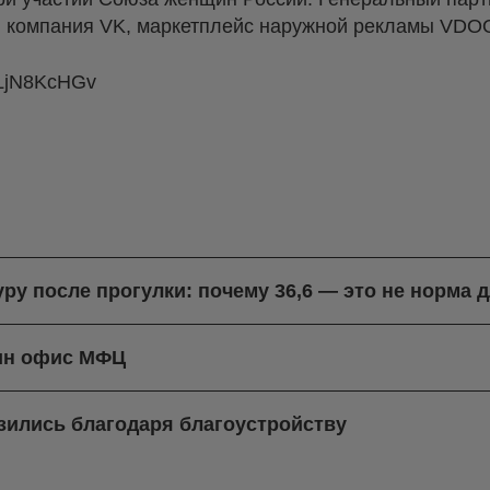
та: компания VK, маркетплейс наружной рекламы VDO
 LjN8KcHGv
ру после прогулки: почему 36,6 — это не норма д
дин офис МФЦ
зились благодаря благоустройству