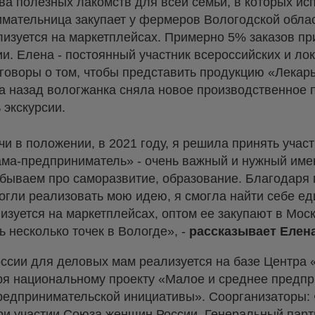
а полезных лакомств для всей семьи, в которых ис
имательница закупает у фермеров Вологодской обла
изуется на маркетплейсах. Примерно 5% заказов пр
и. Елена - постоянный участник всероссийских и ло
говоры о том, чтобы представить продукцию «Лекар
да назад вологжанка сняла новое производственное 
 экскурсии.
и в положении, в 2021 году, я решила принять участ
ама-предприниматель» - очень важный и нужный им
абываем про саморазвитие, образование. Благодаря
огли реализовать мою идею, я смогла найти себе е
зуется на маркетплейсах, оптом ее закупают в Моск
ь несколько точек в Вологде», -
рассказывает Елен
ссии для деловых мам реализуется на базе Центра 
ря национальному проекту «Малое и среднее предпр
редпринимательской инициативы». Соорганизаторы:
и участии Союза женщин России. Генеральный парт