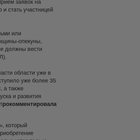
Прием заявок на
 и стать участницей
тьми или
енщины-опекуны,
не должны вести
Л).
асти области уже в
ступило уже более 35
, а также
уска и развития
п
рокомментировала
», который
приобретение