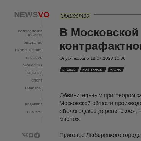
NEWS
VO
Общество
В Московской
ВОЛОГОДСКИЕ
НОВОСТИ
контрафактно
ОБЩЕСТВО
ПРОИСШЕСТВИЯ
Опубликовано
18.07.2023 10:36
BLOGOVO
ЭКОНОМИКА
БРЕНДЫ
КОНТРАФАКТ
МАСЛО
КУЛЬТУРА
СПОРТ
ПОЛИТИКА
Обвинительным приговором за
Московской области производ
РЕДАКЦИЯ
«Вологодское деревенское», 
РЕКЛАМА
масло».
Приговор Люберецкого городск