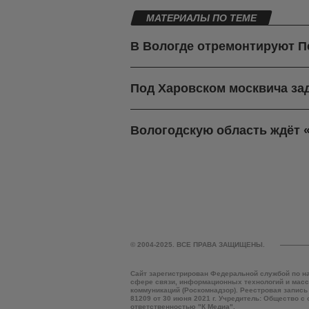
МАТЕРИАЛЫ ПО ТЕМЕ
В Вологде отремонтируют П
Под Харовском москвича зад
Вологодскую область ждёт 
© 2004-2025. ВСЕ ПРАВА ЗАЩИЩЕНЫ.
Сайт зарегистрирован Федеральной службой по н
сфере связи, информационных технологий и мас
коммуникаций (Роскомнадзор). Реестровая запись
81209 от 30 июня 2021 г. Учредитель: Общество с
ответственностью "К Медиа".