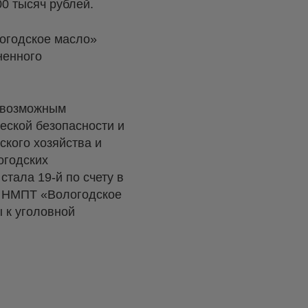
0 тысяч рублей.
огодское масло»
ненного
о возможным
еской безопасности и
ского хозяйства и
огодских
стала 19-й по счету в
а НМПТ «Вологодское
 к уголовной