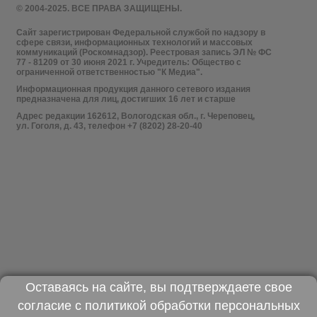
© 2004-2025. ВСЕ ПРАВА ЗАЩИЩЕНЫ.
Сайт зарегистрирован Федеральной службой по надзору в
сфере связи, информационных технологий и массовых
коммуникаций (Роскомнадзор). Реестровая запись ЭЛ № ФС
77 - 81209 от 30 июня 2021 г. Учредитель: Общество с
ограниченной ответственностью "К Медиа".
Информационная продукция данного сетевого издания
предназначена для лиц, достигших 16 лет и старше
Адрес редакции 162612, Вологодская обл., г. Череповец,
ул. Гоголя, д. 43, телефон +7 (8202) 28-20-40
Оставаясь на сайте, вы подтверждаете свое
согласие с
политикой обработки персональных