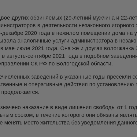
 двое других обвиняемых (29-летний мужчина и 22-л
министраторов в деятельности незаконного игорного 
-декабре 2020 года в нежилом помещении дома на у
ывала аналогичные услуги администратора в незак
 в мае-июле 2021 года. Она же и другая вологжанка
 августе-сентябре 2021 года в подобном заведении 
управлении СК РФ по Вологодской области.
ечисленных заведений в указанные годы пресекли с
ственные и оперативные действия по установлению 
 продолжается.
начено наказание в виде лишения свободы от 1 года
ным сроком, в течение которого они обязаны являть
е менять место жительства без уведомления данного