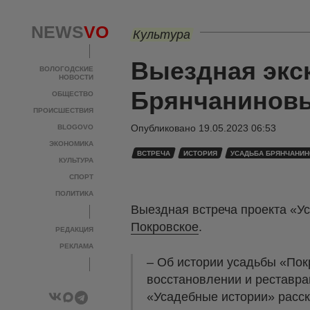
NEWS
VO
Культура
Выездная экс
ВОЛОГОДСКИЕ
НОВОСТИ
Брянчаниновы
ОБЩЕСТВО
ПРОИСШЕСТВИЯ
Опубликовано
19.05.2023 06:53
BLOGOVO
ЭКОНОМИКА
ВСТРЕЧА
ИСТОРИЯ
УСАДЬБА БРЯНЧАНИ
КУЛЬТУРА
СПОРТ
ПОЛИТИКА
Выездная встреча проекта «Ус
Покровское
.
РЕДАКЦИЯ
РЕКЛАМА
– Об истории усадьбы «Пок
восстановлении и реставра
«Усадебные истории» расск