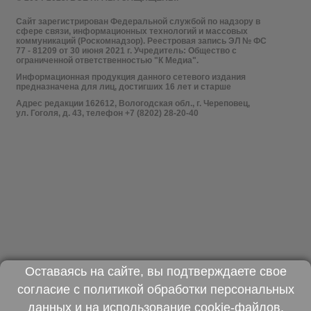
Сайт зарегистрирован Федеральной службой по надзору в
сфере связи, информационных технологий и массовых
коммуникаций (Роскомнадзор). Реестровая запись ЭЛ № ФС
77 - 81209 от 30 июня 2021 г. Учредитель: Общество с
ограниченной ответственностью "К Медиа".
Информационная продукция данного сетевого издания
предназначена для лиц, достигших 16 лет и старше
Адрес редакции 162612, Вологодская обл., г. Череповец,
ул. Гоголя, д. 43, телефон +7 (8202) 28-20-40
Оставаясь на сайте, вы подтверждаете свое
согласие с
политикой обработки персональных
данных
и на использование
cookie-файлов
.