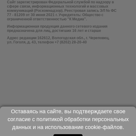
Сайт зарегистрирован Федеральной службой по надзору в
сфере связи, информационных технологий и массовых
коммуникаций (Роскомнадзор). Реестровая запись ЭЛ № ФС
77 - 81209 от 30 июня 2021 г. Учредитель: Общество с
ограниченной ответственностью "К Медиа".
Информационная продукция данного сетевого издания
предназначена для лиц, достигших 16 лет и старше
Адрес редакции 162612, Вологодская обл., г. Череповец,
ул. Гоголя, д. 43, телефон +7 (8202) 28-20-40
Оставаясь на сайте, вы подтверждаете свое
согласие с
политикой обработки персональных
данных
и на использование
cookie-файлов
.