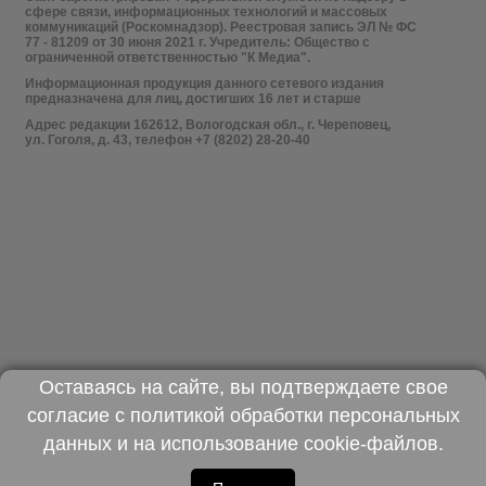
сфере связи, информационных технологий и массовых
коммуникаций (Роскомнадзор). Реестровая запись ЭЛ № ФС
77 - 81209 от 30 июня 2021 г. Учредитель: Общество с
ограниченной ответственностью "К Медиа".
Информационная продукция данного сетевого издания
предназначена для лиц, достигших 16 лет и старше
Адрес редакции 162612, Вологодская обл., г. Череповец,
ул. Гоголя, д. 43, телефон +7 (8202) 28-20-40
Оставаясь на сайте, вы подтверждаете свое
согласие с
политикой обработки персональных
данных
и на использование
cookie-файлов
.